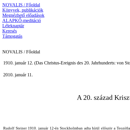
NOVALIS / Főoldal
Könyvek, publikációk
Megnézhető előadások
ALAPKŐ-meditáció
Léleknaptár
Keresés
Támogatás
NOVALIS / Főoldal
1910. január 12. (Das Christus-Ereignis des 20. Jahrhunderts: von 
2010. január 11.
A 20. század Kris
Rudolf Steiner 1910. január 12-én
Stockholmban
adta hírül először a Teozófi