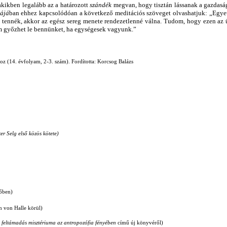
akikben legalább az a határozott
szándék
megvan, hogy tisztán lássanak a gazdasági,
iájá
ban ehhez kapcsolódóan a következő meditációs szöveget olvashatjuk: „Egye
tennék, akkor az egész sereg menete rendezetlenné válna. Tudom, hogy ezen az ü
em győzhet le bennünket, ha egységesek vagyunk.”
oz (14. évfolyam, 2
-
3. szám). Fordította: Korcsog Balázs
er Selg első közös kötete)
őben)
h von Halle körül
)
 feltámadás misztériuma az antropozófia fényében
című új könyvéről)