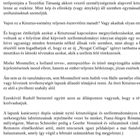
tetőpontjára a Teozófiai Társaság akkori vezető személyiségeinek alapvető kris
lenne az eszköze. Mint kép és ellenkép (vagy árnykép) áll szemben egymással
utóhatásuknak
szenteljük.
Vajon ez a Krisztus-esemény teljesen észrevétlen maradt? Vagy akadtak olyan emb
És hogyan értékeljük azokat a Krisztussal kapcsolatos megnyilatkozásokat, a
voltunk az e folyóirat által képviselt szellemtudományi irányzat alapján egy so
hívei ugyanúgy minden fenntartás nélkül állnak vele szemben, mint ahogy a 
részéről nem fogadhatjuk el, hogy ez az új „Nyugat Csillaga”
igényt
tarthatna
misztikus és látnoki tévutakra azokat, akik a szellem felé törekszenek.
Mieke Mosmuller, a holland orvos-, antropozófus- és írónő megvizsgálta számu
kijelentéseinek mond ellent, hanem az ember teljesen hétköznapi, józan eszének
Ám sem az én tanulmányom, sem Mosmulleré nem Judith von Halle
személye
ell
vagy híveinek tevékenységét lapunk állandó témájává tenni. Az éteri Krisztus-
ez alól a jövőbeni szabály alól.
Ezenkívül Rudolf Steinerrel együtt azon az állásponton vagyunk, hogy a té
kiolvashatjuk.
A lapunk karácsonyi dupla számát nyitó krisztológiai és szellemtudományos t
székesegyház labirintusának rejtelmeibe vezet be minket, Franz-Jürgen Römmele
mélységeire, Marcus Schneider pedig a Goethe
Vonzások és választások
című r
Bernstein elmélkedései arról, miért nincsenek igazi példaképei a mai fiatal
halasztanunk, amely így végül a februári számunkban fog megjelenni.)