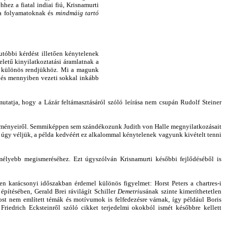
hhez a fiatal indiai fiú, Krisnamurti
 a folyamatoknak és
mindmáig tartó
tóbbi kérdést illetően kénytelenek
eletű kinyilatkoztatási áramlatnak a
ak különös rendjükhöz. Mi a magunk
 és mennyiben vezeti sokkal inkább
utatja, hogy a Lázár feltámasztásáról szóló leírása nem csupán Rudolf Steiner
az élményeiről. Semmiképpen sem szándékozunk Judith von Halle megnyilatkozásait
 úgy véljük, a példa kedvéért ez alkalommal kénytelenek vagyunk kivételt tenni
mélyebb megismeréséhez. Ezt úgyszólván Krisnamurti későbbi fejlődéséből is
n karácsonyi időszakban érdemel különös figyelmet: Horst Peters a chartres-i
pítésében, Gerald Brei rávilágít Schiller
Demetrius
ának szinte kimeríthetetlen
 nem említett témák és motívumok is felfedezésre várnak, így például Boris
Friedrich Ecksteinről szóló cikket terjedelmi okokból ismét későbbre kellett