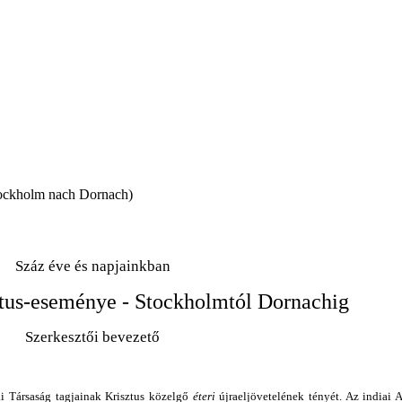
Stockholm nach Dornach)
Száz éve és napjainkban
ztus-eseménye
-
Stockholmtól Dornachig
Szerkesztői bevezető
ai Társaság tagjainak Krisztus közelgő
éteri
újraeljövetelének tényét. Az indiai 