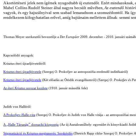
A kortörténeti jelek nem ígérnek nyugodtabb új esztendőt. Ezért mindazoknak, 
Mabel Collins Rudolf Steiner által nagyra becsült művében,
Az esztendő histór
vagyok, és egy hajszálnyival sem szabad lemaradnom a szomszédomtól. Ha így 
rendelkezem
kifogyhatatlan erővel, amíg bajtársaim mellettem állnak: semmi s
Thomas Meyer szerkesztői bevezetője a
Der Europäer
2009. december
-
2010. januári számáh
Kapcsolódó anyagok:
Krisztus éteri újraeljöveteléről:
Krisztus éteri újraeljövetele
(Szergej O. Prokofjev az antropozófia eredendő indítékairól)
Krisztus éteri újraeljövetele
(Két előadás az Ötödik evangéliumról)
(Szergej O. Prokofjev és Pet
Az éteri Krisztus
sorozat kezdete
(1910. január második fele)
Judith von Halléról:
A Prokofjev-Halle-vita
(Szergej O. Prokofjev és Judith von Halle vitája
-
az antropozófiai mez
„
”
A
Halle Társaság
dornachi központja
(Az új Asztalosműhely: egyesület és könyvkiadó Judit
Stigmatizáció és Krisztus-megismerés: Sorskérdés
(
Dietrich Rapp cikke
Szergej O. Prokofjev
A