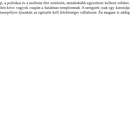
 a politikai és a szellemi élet területén, mindinkább egyesíteni kellene erőiket.
tlen köve vagyok csupán a hatalmas templomnak. A seregnek csak egy katonája
nnepélyes éjszakán az egészért kell
felelősséget
vállalnom. Én magam is addig