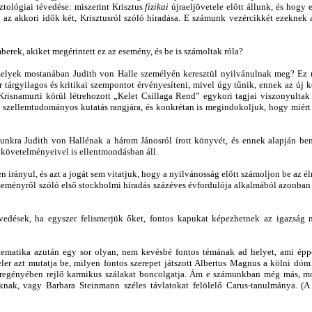
ztológiai tévedése: miszerint Krisztus
fizikai
újraeljövetele előtt állunk, és hogy e
 az akkori idők két, Krisztusról szóló híradása. E számunk vezércikkét ezeknek
erek, akiket megérintett ez az esemény, és be is számoltak róla?
melyek mostanában Judith von Halle személyén keresztül nyilvánulnak meg? Ez u
r tárgyilagos és kritikai szempontot érvényesíteni, mivel úgy tűnik, ennek az új k
Krisnamurti körül létrehozott „Kelet Csillaga Rend” egykori tagjai viszonyult
a szellemtudományos kutatás rangjára, és konkrétan is megindokoljuk, hogy miért
nkra Judith von Hallénak a három Jánosról írott könyvét, és ennek alapján bem
 követelményeivel is ellentmondásban áll.
en irányul, és azt a jogát sem vitatjuk, hogy a nyilvánosság előtt számoljon be 
eseményről szóló első stockholmi híradás százéves évfordulója alkalmából azonban
vedések, ha egyszer felismerjük őket, fontos kapukat képezhetnek az igazság 
ematika azután egy sor olyan, nem kevésbé fontos témának ad helyet, ami éppe
r azt mutatja be, milyen fontos szerepet játszott Albertus Magnus a kölni dóm é
egényében rejlő karmikus szálakat boncolgatja. Ám e számunkban még más, most
oknak, vagy Barbara Steinmann széles távlatokat felölelő Carus-tanulmánya. (A 